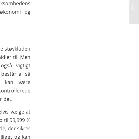
irksomhedens
 økonomi og
ve støvkluden
dler til. Men
også vigtigt
består af så
lv kan være
ontrollerede
r det.
lvis vælge at
p til 99,999 %
de, der sikrer
iljøet og kan