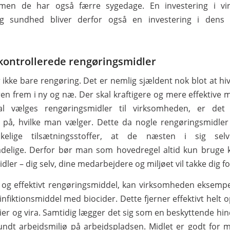
men de har også færre sygedage. En investering i v
og sundhed bliver derfor også en investering i dens
kontrollerede rengøringsmidler
 ikke bare rengøring. Det er nemlig sjældent nok blot at hi
en frem i ny og næ. Der skal kraftigere og mere effektive mi
l vælges rengøringsmidler til virksomheden, er det 
å, hvilke man vælger. Dette da nogle rengøringsmidler 
kelige tilsætningsstoffer, at de næsten i sig se
delige. Derfor bør man som hovedregel altid kun bruge k
ler – dig selv, dine medarbejdere og miljøet vil takke dig fo
og effektivt rengøringsmiddel, kan virksomheden eksempe
nfiktionsmiddel med biocider. Dette fjerner effektivt helt o
rier og vira. Samtidig lægger det sig som en beskyttende hin
undt arbejdsmiljø på arbejdspladsen. Midlet er godt for m