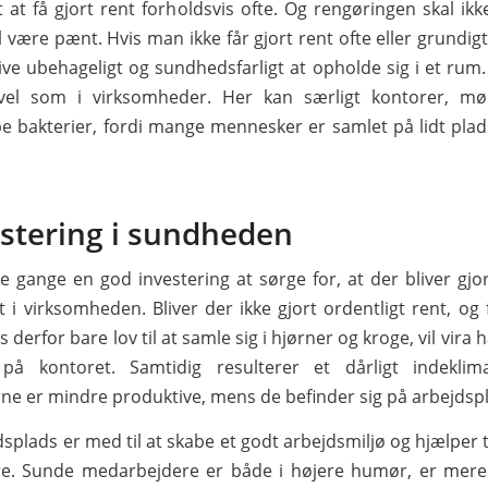
t at få gjort rent forholdsvis ofte. Og rengøringen skal ik
l være pænt. Hvis man ikke får gjort rent ofte eller grundig
ive ubehageligt og sundhedsfarligt at opholde sig i et rum.
el som i virksomheder. Her kan særligt kontorer, mø
e bakterier, fordi mange mennesker er samlet på lidt plads 
estering i sundheden
 gange en god investering at sørge for, at der bliver gjor
 i virksomheden. Bliver der ikke gjort ordentligt rent, og 
 derfor bare lov til at samle sig i hjørner og kroge, vil vira h
på kontoret. Samtidig resulterer et dårligt indeklim
e er mindre produktive, mens de befinder sig på arbejdsp
splads er med til at skabe et godt arbejdsmiljø og hjælper t
e. Sunde medarbejdere er både i højere humør, er mere 