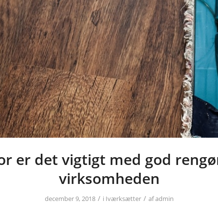
or er det vigtigt med god rengør
virksomheden
/
/
december 9, 2018
i
Iværksætter
af
admin