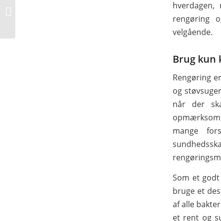
Sådan kan du
hverdagen, 
overraske og forkæle
rengøring 
dine medarbejdere
velgående.
Brug kun 
Rengøring er
og støvsuger
når der ska
opmærksom p
mange fors
sundhedsska
rengøringsmid
Som et godt 
bruge et desi
af alle bakte
et rent og s