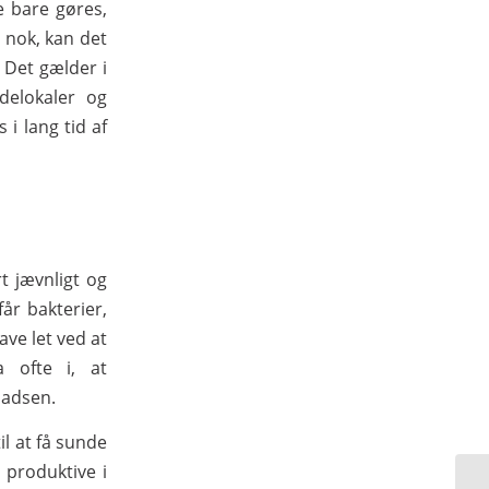
ke bare gøres,
t nok, kan det
 Det gælder i
delokaler og
i lang tid af
t jævnligt og
får bakterier,
ave let ved at
a ofte i, at
ladsen.
il at få sunde
produktive i