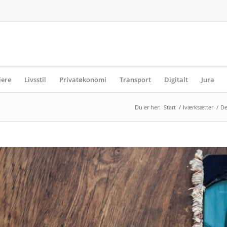
iere
Livsstil
Privatøkonomi
Transport
Digitalt
Jura
Du er her:
Start
/
Iværksætter
/
De