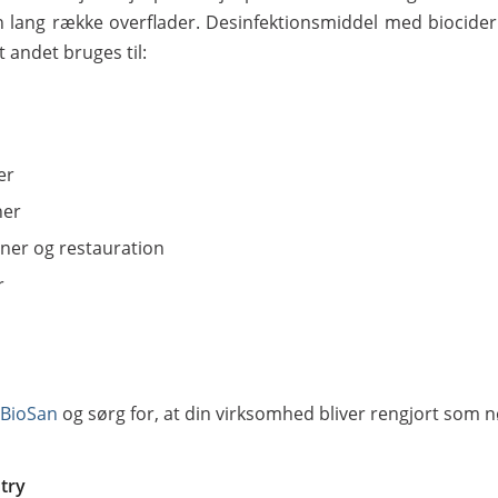
 lang række overflader. Desinfektionsmiddel med biocide
 andet bruges til:
er
ner
ner og restauration
r
 BioSan
og sørg for, at din virksomhed bliver rengjort som 
ntry