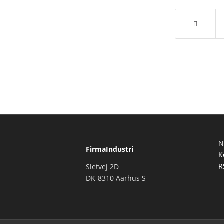
N
FirmaIndustri
K
R
Sletvej 2D
DK-8310 Aarhus S