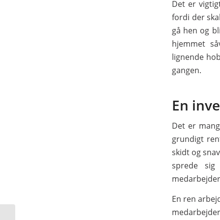
Det er vigtig
fordi der ska
gå hen og bl
hjemmet såv
lignende hob
gangen.
En inv
Det er mange
grundigt rent
skidt og snavs
sprede sig 
medarbejdern
En ren arbejd
medarbejder