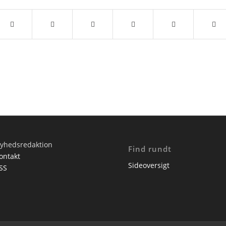
yhedsredaktion
Find rundt
ontakt
Sideoversigt
SS