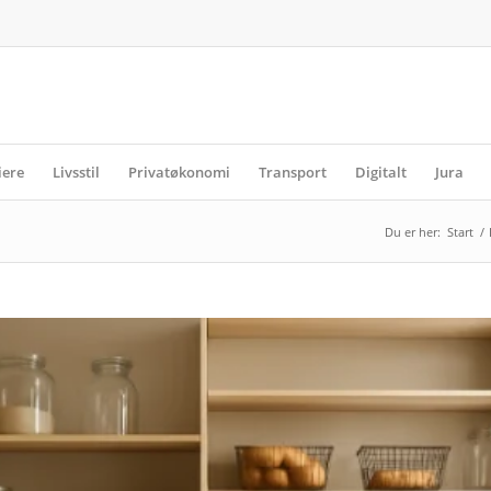
iere
Livsstil
Privatøkonomi
Transport
Digitalt
Jura
Du er her:
Start
/