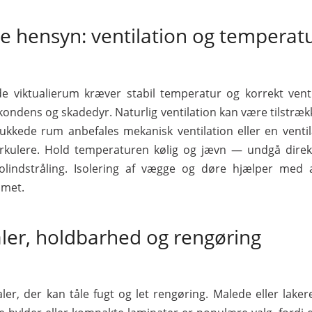
e hensyn: ventilation og temperat
e viktualierum kræver stabil temperatur og korrekt venti
ondens og skadedyr. Naturlig ventilation kan være tilstrækk
ukkede rum anbefales mekanisk ventilation eller en ventila
irkulere. Hold temperaturen kølig og jævn — undgå dire
olindstråling. Isolering af vægge og døre hjælper med a
mmet.
ler, holdbarhed og rengøring
ler, der kan tåle fugt og let rengøring. Malede eller lakere