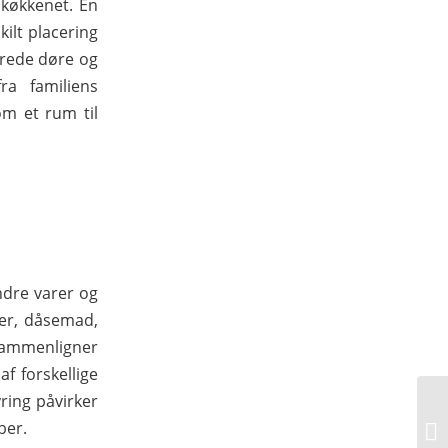
 køkkenet. En
ilt placering
brede døre og
a familiens
m et rum til
ndre varer og
rer, dåsemad,
sammenligner
f forskellige
ring påvirker
ber.