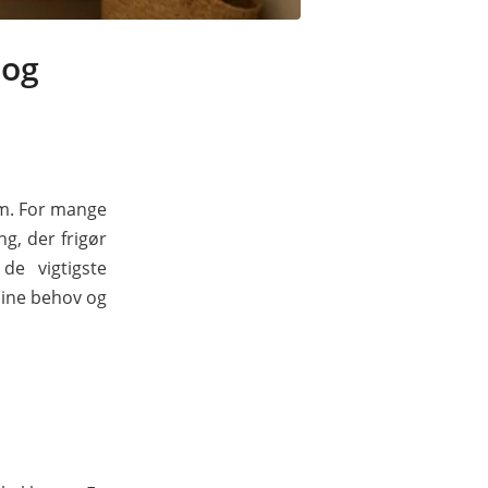
 og
em. For mange
g, der frigør
de vigtigste
 dine behov og