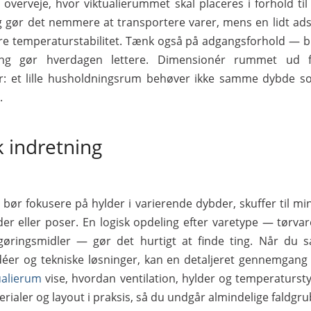
 overveje, hvor viktualierummet skal placeres i forhold til
g gør det nemmere at transportere varer, mens en lidt adsk
re temperaturstabilitet. Tænk også på adgangsforhold — 
ing gør hverdagen lettere. Dimensionér rummet ud fr
r: et lille husholdningsrum behøver ikke samme dybde so
.
k indretning
 bør fokusere på hylder i varierende dybder, skuffer til mi
yder eller poser. En logisk opdeling efter varetype — tørva
gøringsmidler — gør det hurtigt at finde ting. Når du 
déer og tekniske løsninger, kan en detaljeret gennemgang a
ualierum
vise, hvordan ventilation, hylder og temperatursty
erialer og layout i praksis, så du undgår almindelige faldgru