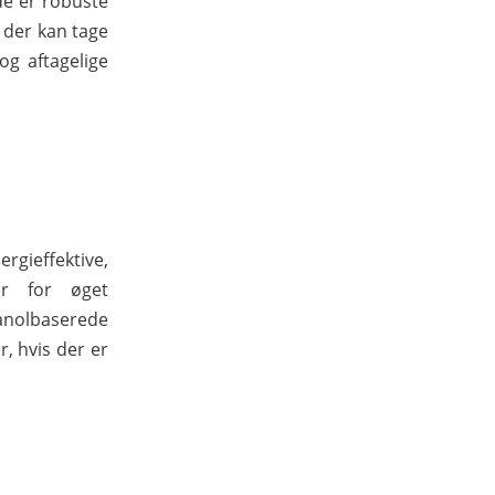
de er robuste
 der kan tage
og aftagelige
gieffektive,
er for øget
hanolbaserede
, hvis der er