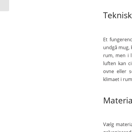
behov
Teknisk
Et fungerend
undgå mug, k
rum, men i l
luften kan c
ovne eller s
klimaet i ru
Materia
Vælg materia