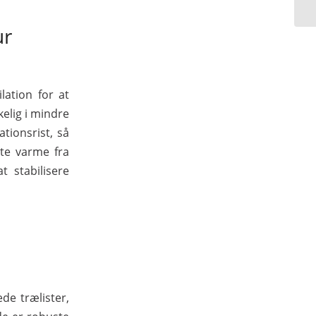
ur
lation for at
elig i mindre
tionsrist, så
kte varme fra
t stabilisere
de trælister,