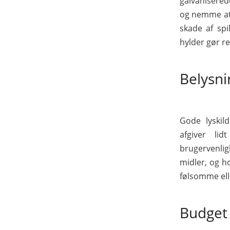
galvanisered
og nemme at 
skade af spi
hylder gør r
Belysni
Gode lyskil
afgiver li
brugervenlig
midler, og h
følsomme ell
Budget 