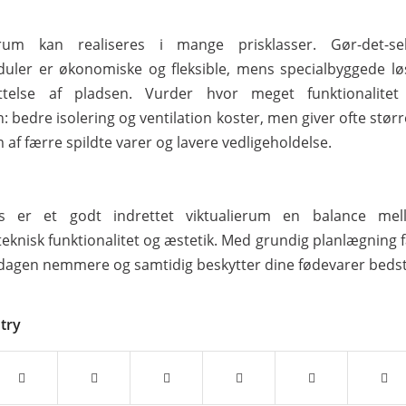
erum kan realiseres i mange prisklasser. Gør-det-se
ler er økonomiske og fleksible, mens specialbyggede lø
ttelse af pladsen. Vurder hvor meget funktionalitet
: bedre isolering og ventilation koster, men giver ofte stør
m af færre spildte varer og lavere vedligeholdelse.
vis er et godt indrettet viktualierum en balance mel
teknisk funktionalitet og æstetik. Med grundig planlægning f
dagen nemmere og samtidig beskytter dine fødevarer bedst
ntry