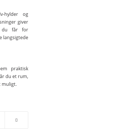
lv-hylder og
sninger giver
 du får for
re langsigtede
lem praktisk
år du et rum,
 muligt.