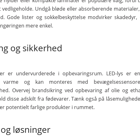
e hylder eller kompakte laminater er populære valg, fordi 
vedligeholde. Undgå bløde eller absorberende materialer,
ld. Gode lister og sokkelbeskyttelse modvirker skadedyr, 
engøringen mere enkel.
ng og sikkerhed
der er undervurderede i opbevaringsrum. LED-lys er ener
dt varme og kan monteres med bevægelsessensor
hed. Overvej brandsikring ved opbevaring af olie og et
old disse adskilt fra fødevarer. Tænk også på låsemuligheder
er potentielt farlige produkter i rummet.
og løsninger