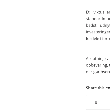
Et viktuali
standardmodu
bedst udny
investeringen
fordele i for
Afslutnings
opbevaring, 
der gør hver
Share this e