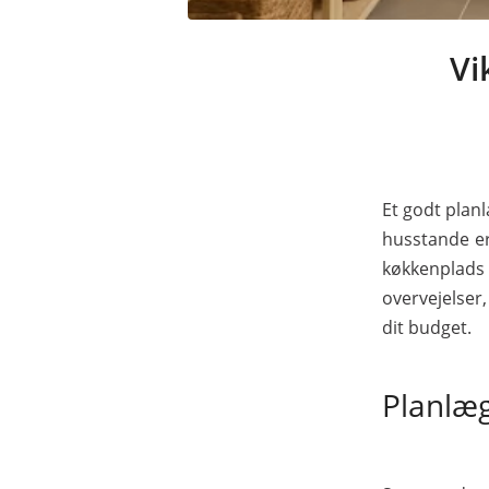
Vi
Et godt plan
husstande er
køkkenplads
overvejelser,
dit budget.
Planlæg