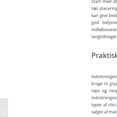
Start med at
tæt placerin
kan give bed
god belysn
indkøbsvane
langtidslager
Praktis
Indretningen
kroge til gr
nips og ren
indretningsi
typer af
vikt
Autotrailer: vælg den
valget af mat
rette model til dit