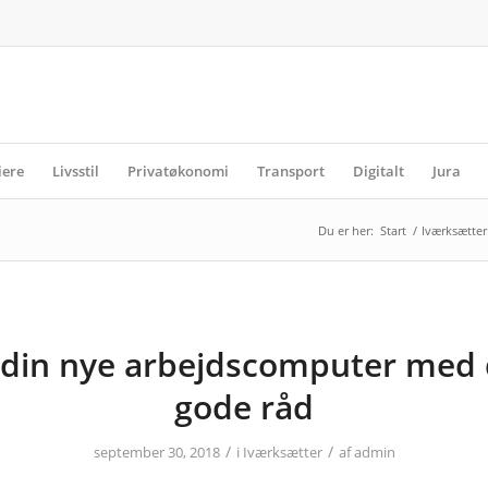
iere
Livsstil
Privatøkonomi
Transport
Digitalt
Jura
Du er her:
Start
/
Iværksætter
 din nye arbejdscomputer med 
gode råd
/
/
september 30, 2018
i
Iværksætter
af
admin