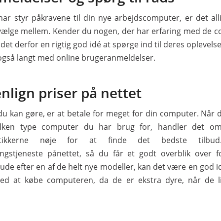
har styr påkravene til din nye arbejdscomputer, er det al
vælge mellem. Kender du nogen, der har erfaring med de 
 det derfor en rigtig god idé at spørge ind til deres oplevel
gså langt med online brugeranmeldelser.
lign priser på nettet
du kan gøre, er at betale for meget for din computer. Når 
vilken type computer du har brug for, handler det o
kbutikkerne nøje for at finde det bedste tilbu
ngstjeneste pånettet, så du får et godt overblik over f
 ude efter en af de helt nye modeller, kan det være en god i
med at købe computeren, da de er ekstra dyre, når de li