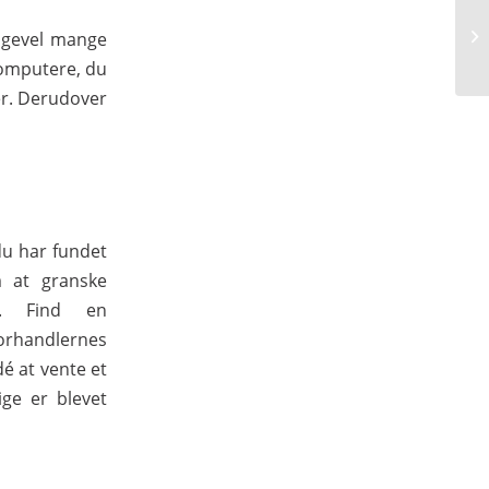
ligevel mange
computere, du
ser. Derudover
du har fundet
m at granske
d. Find en
orhandlernes
dé at vente et
ge er blevet