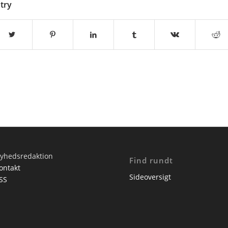
ntry
yhedsredaktion
Find rundt
ontakt
Sideoversigt
SS