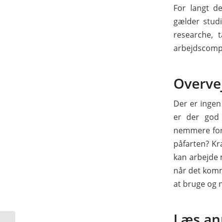
For langt d
gælder studi
researche, 
arbejdscompu
Overve
Der er ingen
er der god 
nemmere for 
påfarten? Kr
kan arbejde
når det komm
at bruge og n
Læs anm