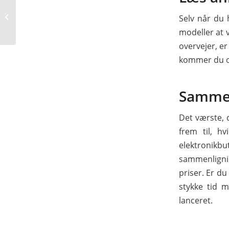
Find gode
samarbejdspartnere
Selv når du 
ved byggeprojekter
modeller at 
overvejer, er
kommer du o
Sammen
Det værste, 
frem til, h
elektroni
sammenligni
priser. Er du
stykke tid 
lanceret.