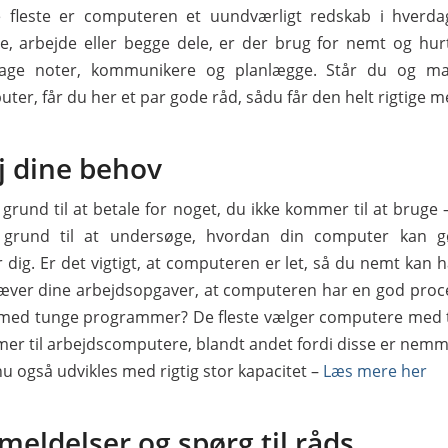
e fleste er computeren et uundværligt redskab i hverd
e, arbejde eller begge dele, er der brug for nemt og hur
tage noter, kommunikere og planlægge. Står du og m
ter, får du her et par gode råd, sådu får den helt rigtige 
j dine behov
 grund til at betale for noget, du ikke kommer til at bruge 
grund til at undersøge, hvordan din computer kan g
dig. Er det vigtigt, at computeren er let, så du nemt kan
æver dine arbejdsopgaver, at computeren har en god proc
 med tunge programmer? De fleste vælger computere med
er til arbejdscomputere, blandt andet fordi disse er nemme
u også udvikles med rigtig stor kapacitet –
Læs mere her
eldelser og spørg til råds