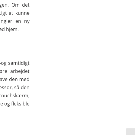
agen. Om det
tigt at kunne
angler en ny
med hjem.
–og samtidigt
øre arbejdet
 have den med
essor, så den
 touchskærm,
 og fleksible