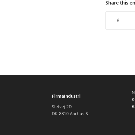
Share this e
N
FirmaIndustri
K
R
Sletvej 2D
DK-8310 Aarhus S