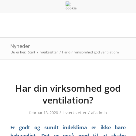
Nyheder
Du er her:
Start
/
Iværksætter
/
Har din virksomhed god ventilation?
Har din virksomhed god
ventilation?
/
/
februar 13, 2020
i
Iværksætter
af
admin
Er godt og sundt indeklima er ikke bare
behageligt. Det er også med til at skabe