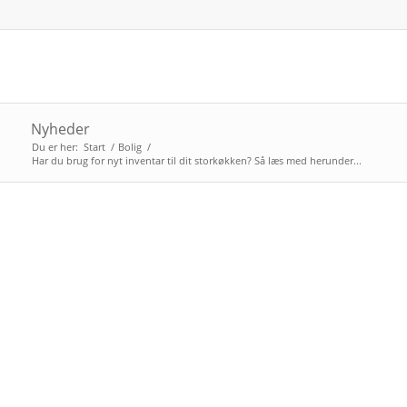
Nyheder
Du er her:
Start
/
Bolig
/
Har du brug for nyt inventar til dit storkøkken? Så læs med herunder...