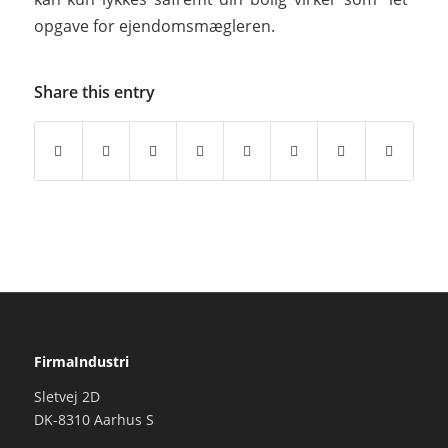
opgave for ejendomsmægleren.
Share this entry
FirmaIndustri
Sletvej 2D
DK-8310 Aarhus S