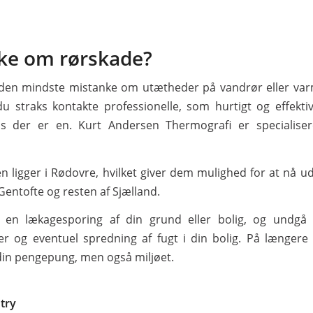
ke om rørskade?
 den mindste mistanke om utætheder på vandrør eller var
u straks kontakte professionelle, som hurtigt og effekti
is der er en. Kurt Andersen Thermografi er specialiser
 ligger i Rødovre, hvilket giver dem mulighed for at nå ud
entofte og resten af Sjælland.
t en lækagesporing af din grund eller bolig, og undgå l
r og eventuel spredning af fugt i din bolig. På længere 
in pengepung, men også miljøet.
ntry