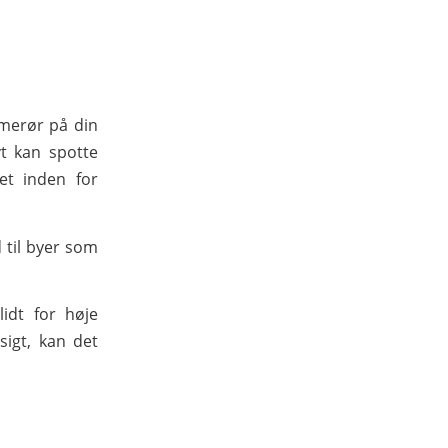
merør på din
vt kan spotte
et inden for
 til byer som
idt for høje
sigt, kan det