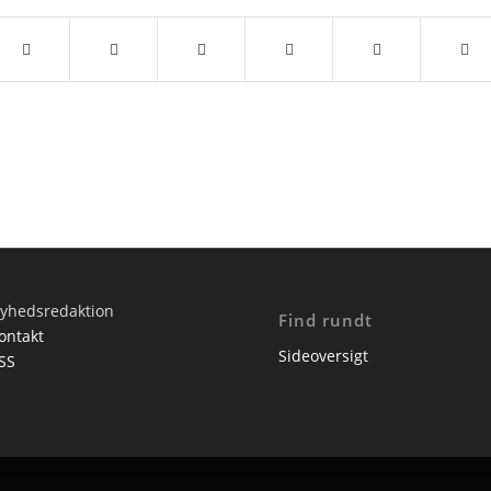
yhedsredaktion
Find rundt
ontakt
Sideoversigt
SS