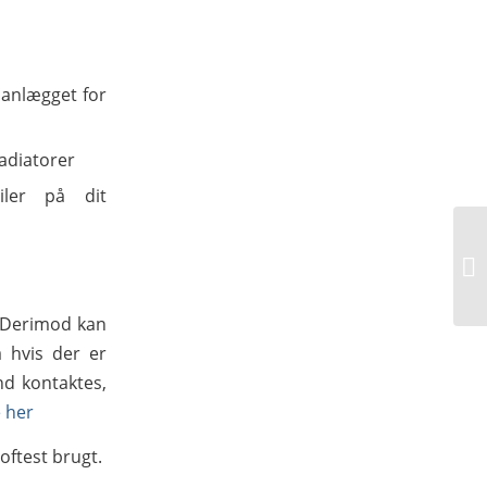
 anlægget for
radiatorer
iler på dit
. Derimod kan
 hvis der er
d kontaktes,
 her
oftest brugt.