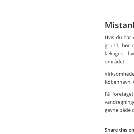
Mistan
Hvis du har
grund, bør d
lækagen, hv
området.
Virksomheden
København, G
Få foretage
vandregninge
gavne både d
Share this e