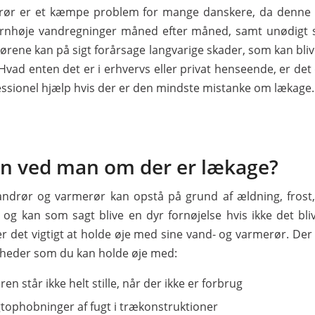
rør er et kæmpe problem for mange danskere, da denne 
rnhøje vandregninger måned efter måned, samt unødigt s
ørene kan på sigt forårsage langvarige skader, som kan bli
Hvad enten det er i erhvervs eller privat henseende, er det 
essionel hjælp hvis der er den mindste mistanke om lækage.
n ved man om der er lækage?
ndrør og varmerør kan opstå på grund af ældning, frost, 
 og kan som sagt blive en dyr fornøjelse hvis ikke det bli
er det vigtigt at holde øje med sine vand- og varmerør. Der 
heder som du kan holde øje med:
n står ikke helt stille, når der ikke er forbrug
gtophobninger af fugt i trækonstruktioner