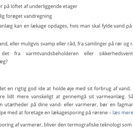
r på loftet af underliggende etager
lig forøget vandregning
nlæg kan en lækage opdages, hvis man skal fylde vand på
nd, eller muligvis svamp eller råd, fra samlinger på rør og 
det fra varmtvandsbeholderen eller sikkerhedsvent
æg?
det en rigtig god ide at holde øje med sit forbrug af vand
re lidt mere vanskeligt at gennemgå sit varmeanlæg. Så
m utætheder på dine vand- eller varmerør, bør en fagman
pe med at foretage en lækagesporing på rørene –
læs mere
oring af varmerør, bliver den termografiske teknologi som 