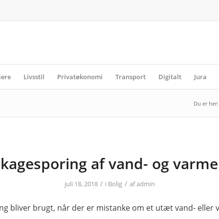
iere
Livsstil
Privatøkonomi
Transport
Digitalt
Jura
Du er her:
kagesporing af vand- og varme
/
/
juli 18, 2018
i
Bolig
af
admin
g bliver brugt, når der er mistanke om et utæt vand- eller 