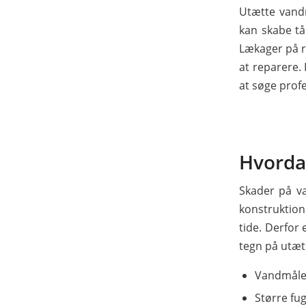
Utætte vand
kan skabe tå
Lækager på r
at reparere. 
at søge prof
Hvorda
Skader på va
konstruktion
tide. Derfor 
tegn på utæt
Vandmålere
Større fu