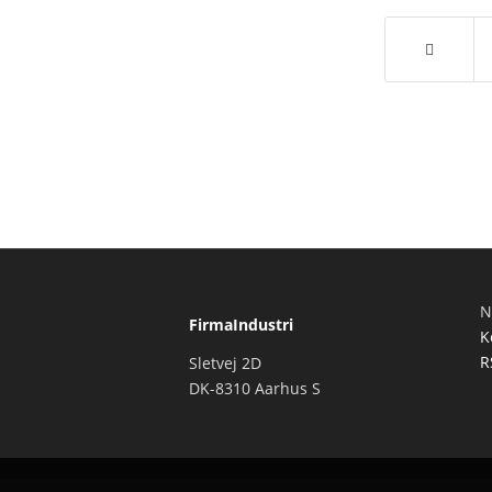
N
FirmaIndustri
K
R
Sletvej 2D
DK-8310 Aarhus S