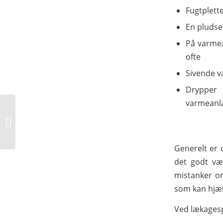
Fugtplette
En pludse
På varmea
ofte
Sivende va
Drypper 
varmeanl
Skal dine
kontorfaciliteter
opgraderes?
Generelt er 
det godt væ
mistanker o
som kan hjæl
Ved lækagesp