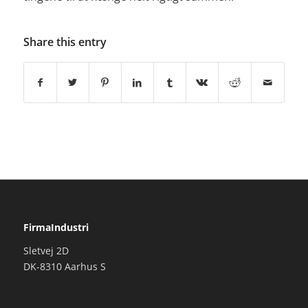
Share this entry
FirmaIndustri
Sletvej 2D
DK-8310 Aarhus S