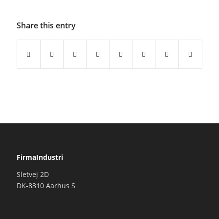
Share this entry
FirmaIndustri
Sletvej 2D
DK-8310 Aarhus S