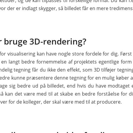
oder, og de kan tilpasses til forskellige formål. Du kan f.
or der er indlagt skygger, så billedet får en mere tredimensi
r bruge 3D-rendering?
or visualisering kan have nogle store fordele for dig. Førs
g en langt bedre fornemmelse af projektets egentlige form 
delig tegning får du ikke den effekt, som 3D tilføjer tegnin
 bedre kunne præsentere denne tegning for en mulig køber af
 tage sig bedre ud på billedet, end hvis du have modtaget 
så kan det være med til at skabe en bedre forståelse for d
ver for de kolleger, der skal være med til at producere.