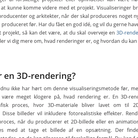
at kunne komme videre med et projekt. Visualiseringer br
producenter og arkitekter, når der skal produceres noget n
t produceret før. Har du fået en god idé, og vil du gerne have
it projekt, så kan det være, at du skal overveje en
3D-rende
æller vi dig mere om, hvad renderinger er, og hvordan du ka
r en 3D-rendering?
nu ikke har hørt om denne visualiseringsmetode før, me
du være meget klogere på, hvad rendering er. En 3D-ren
fisk proces, hvor 3D-materiale bliver lavet om til 2D
Disse billeder vil inkludere fotorealistiske effekter. Ren
proces, når du producerer et 2D-billede eller en animation
s med at tage et billede af en opsætning. Der findes