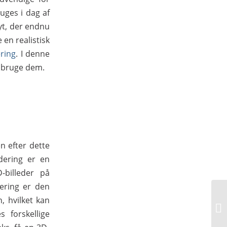
uges i dag af
yt, der endnu
 en realistisk
ring
. I denne
n bruge dem.
n efter dette
dering er en
-billeder på
dering er den
, hvilket kan
 forskellige