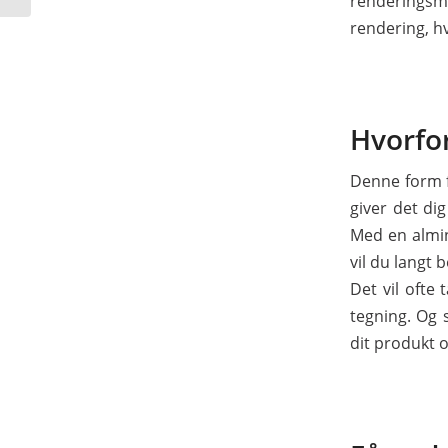
renderingsmet
rendering, hv
Hvorfo
Denne form f
giver det di
Med en almin
vil du langt
Det vil ofte
tegning. Og 
dit produkt o