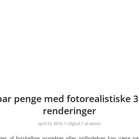
par penge med fotorealistiske 3
renderinger
/
/
april 23, 2019
i
Digital
af
admin
er af forskellige projekter eller opfindelser kan være n