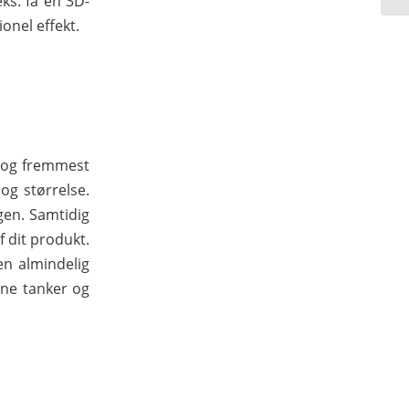
eks. få en 3D-
onel effekt.
t og fremmest
og størrelse.
gen. Samtidig
 dit produkt.
en almindelig
ine tanker og