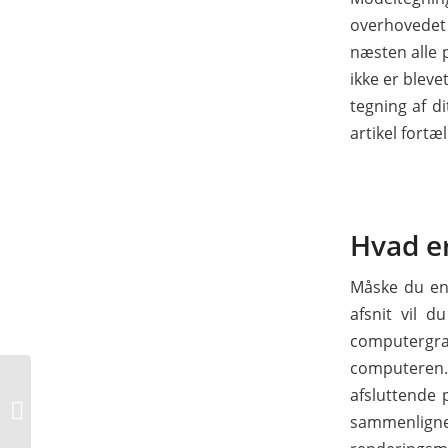
overhovedet 
næsten alle 
ikke er bleve
tegning af d
artikel fort
Hvad e
Måske du end
afsnit vil 
computergra
computeren. 
Dit firmas udseende
afsluttende 
har en stor indflydelse
sammenligne
på din succes