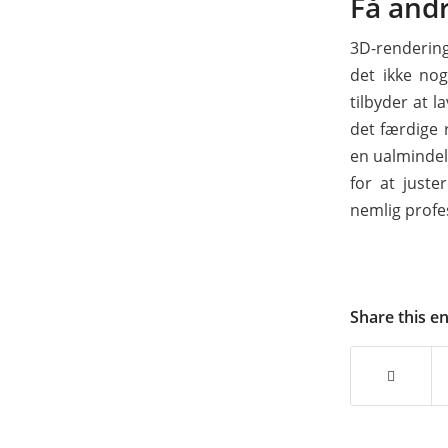
Få andr
3D-rendering
det ikke nog
tilbyder at l
det færdige 
en ualmindel
for at juste
nemlig profe
Share this e