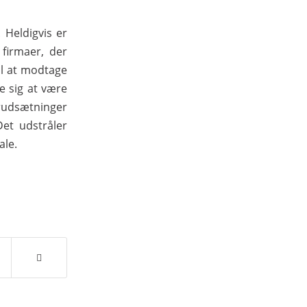
 Heldigvis er
 firmaer, der
til at modtage
e sig at være
orudsætninger
Det udstråler
ale.