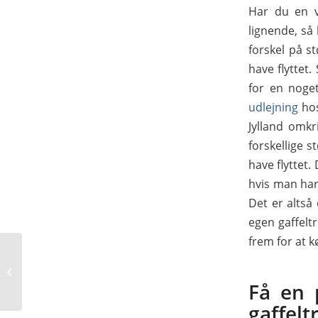
Har du en v
lignende, så 
forskel på s
have flyttet
for en noget
udlejning
hos
Jylland omkri
forskellige s
have flyttet. 
hvis man har
Det er altså
egen gaffeltr
frem for at 
9 tip til salg gennem
nyhedsbreve
Få en 
gaffelt