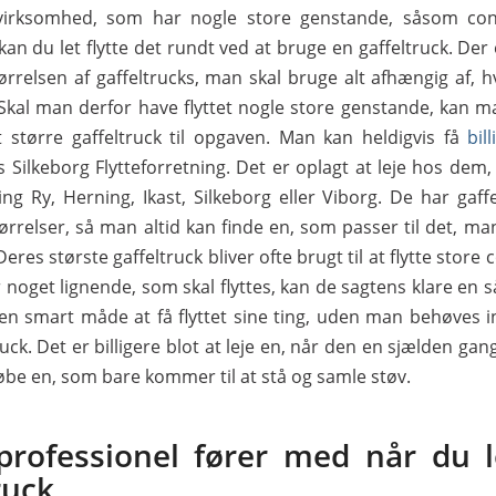
irksomhed, som har nogle store genstande, såsom cont
kan du let flytte det rundt ved at bruge en gaffeltruck. Der 
tørrelsen af gaffeltrucks, man skal bruge alt afhængig af, 
. Skal man derfor have flyttet nogle store genstande, kan 
 større gaffeltruck til opgaven. Man kan heldigvis få
bil
 Silkeborg Flytteforretning. Det er oplagt at leje hos dem, 
ng Ry, Herning, Ikast, Silkeborg eller Viborg. De har gaffe
tørrelser, så man altid kan finde en, som passer til det, ma
Deres største gaffeltruck bliver ofte brugt til at flytte store 
 noget lignende, som skal flyttes, kan de sagtens klare en 
 en smart måde at få flyttet sine ting, uden man behøves in
uck. Det er billigere blot at leje en, når den en sjælden gan
købe en, som bare kommer til at stå og samle støv.
professionel fører med når du l
ruck