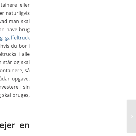
ainere eller
er naturligvis
hvad man skal
man have brug
lig gaffeltruck
hvis du bor i
ltrucks i alle
n står og skal
containere, så
sådan opgave.
vestere i sin
g skal bruges,
ejer en