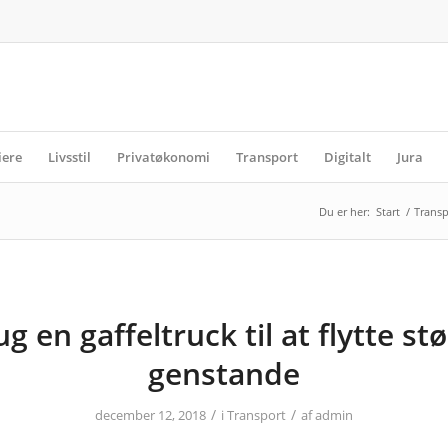
iere
Livsstil
Privatøkonomi
Transport
Digitalt
Jura
Du er her:
Start
/
Transp
g en gaffeltruck til at flytte st
genstande
/
/
december 12, 2018
i
Transport
af
admin