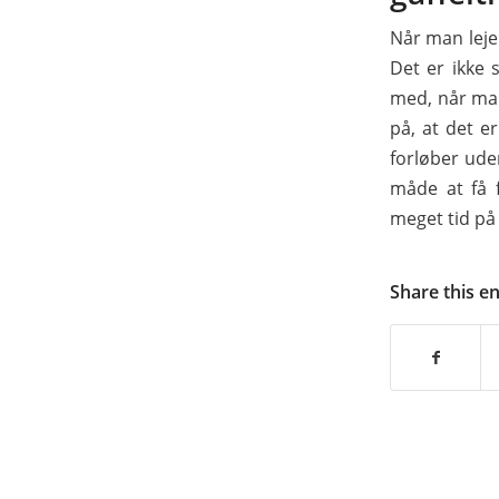
Når man lejer
Det er ikke 
med, når man
på, at det e
forløber ude
måde at få f
meget tid på 
Share this e