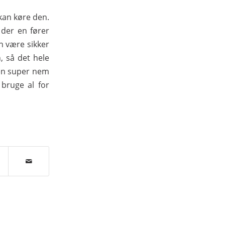
 kan køre den.
 der en fører
n være sikker
, så det hele
 en super nem
 bruge al for