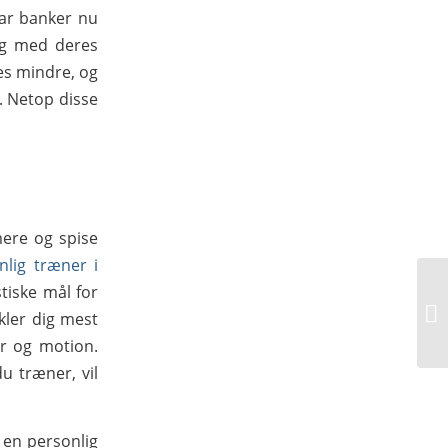
uar banker nu
ang med deres
es mindre, og
s. Netop disse
ere og spise
nlig træner i
tiske mål for
kler dig mest
r og motion.
u træner, vil
d en personlig