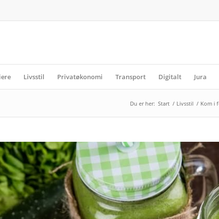
iere
Livsstil
Privatøkonomi
Transport
Digitalt
Jura
Du er her:
Start
/
Livsstil
/
Kom i f