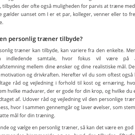
, tilbydes der ofte også muligheden for parvis at træne med
e gælder uanset om I er et par, kolleger, venner eller to
e.
en personlig træner tilbyde?
onlig træner kan tilbyde, kan variere fra den enkelte. Me
en indledende samtale, hvor fokus vil være på 
afstemning mellem dine ønsker og dine realistiske mål. Der
 motivation og drivkraften. Herefter vil du som oftest også
age råd og vejledning i forhold til kost og ernæring, hvor
em hvilke madvarer, der er gode for din krop, og hvilke du 
taget af. Udover råd og vejledning vil den personlige træ
tness, hvor I sammen gennemgår og laver øvelser, som st
atte mål for din træning.
finde og vælge en personlig træner, så kan det være en god i