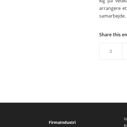
kig på vedk
arrangere et
samarbejde.
Share this e
N
FirmaIndustri
K