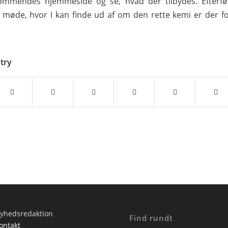
ommendes hjemmeside og se, hvad der tilbydes. Efterfø
 møde, hvor I kan finde ud af om den rette kemi er der fo
ntry
yhedsredaktion
Find rundt
ontakt