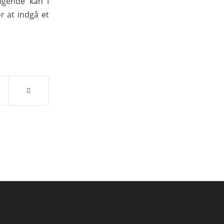
lgende kan I
r at indgå et