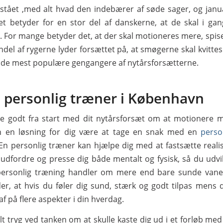
rstået ,med alt hvad den indebærer af søde sager, og jan
t betyder for en stor del af danskerne, at de skal i g
. For mange betyder det, at der skal motioneres mere, spis
ndel af rygerne lyder forsættet på, at smøgerne skal kvitte
t de mest populære gengangere af nytårsforsætterne.
n personlig træner i København
e godt fra start med dit nytårsforsæt om at motionere m
n en løsning for dig være at tage en snak med en
perso
 En personlig træner kan hjælpe dig med at fastsætte realis
 udfordre og presse dig både mentalt og fysisk, så du udvi
 personlig træning handler om mere end bare sunde vane
yder, at hvis du føler dig sund, stærk og godt tilpas mens d
af på flere aspekter i din hverdag.
lt tryg ved tanken om at skulle kaste dig ud i et forløb me