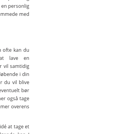
 en personlig
 fremmede med
n ofte kan du
at lave en
 vil samtidig
 løbende i din
 du vil blive
eventuelt bør
ner også tage
emmer overens
dé at tage et