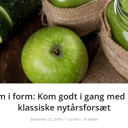
m i form: Kom godt i gang med 
klassiske nytårsforsæt
/
/
december 12, 2018
i
Livsstil
af
admin