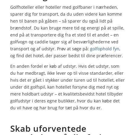
Golfhoteller eller hoteller med golfbaner i nærheden,
sparer dig for transport, da du uden videre kan komme
hen til banen på gåben – så sparer du også lidt på
brændstof. Du kan bruge mere tid og energi på at spille,
end på at transportere dig fra et sted til et andet – en
golfvogn og caddie tager sig af besværlighederne ved
transport og af udstyr. Prøv at søge på:
golfophold fyn
,
og find det hotel, der passer bedst til dine præferencer.
En anden fordel er køb af udstyr. Hvis det udstyr, som
du har medbragt, ikke lever op til visse standarder, eller
hvis det er gået i stykker under turen ud til hotellet, eller
under dit golfspil, kan hotellet forsyne dig med nyt og
mere holdbart udstyr – et kvalitetsbevidst hotel tilbyder
golfudstyr i deres egne butikker, hvor du kan købe det
du vil have og har brug for tæt på hvor du er.
Skab uforventede