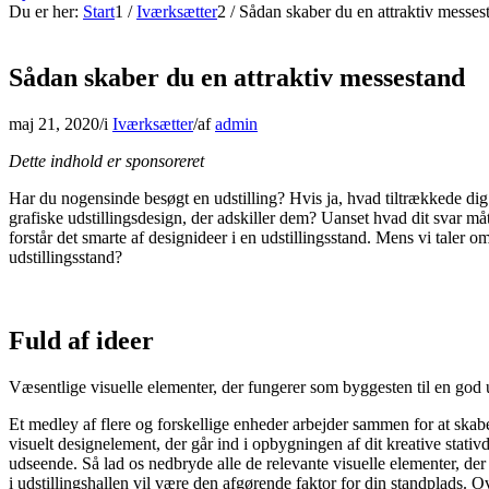
Du er her:
Start
1
/
Iværksætter
2
/
Sådan skaber du en attraktiv messes
Sådan skaber du en attraktiv messestand
maj 21, 2020
/
i
Iværksætter
/
af
admin
Dette indhold er sponsoreret
Har du nogensinde besøgt en udstilling? Hvis ja, hvad tiltrækkede dig s
grafiske udstillingsdesign, der adskiller dem? Uanset hvad dit svar må
forstår det smarte af designideer i en udstillingsstand. Mens vi taler o
udstillingsstand?
Fuld af ideer
Væsentlige visuelle elementer, der fungerer som byggesten til en god ud
Et medley af flere og forskellige enheder arbejder sammen for at skabe
visuelt designelement, der går ind i opbygningen af ​​dit kreative stati
udseende. Så lad os nedbryde alle de relevante visuelle elementer, der 
i udstillingshallen vil være den afgørende faktor for din standplads. Ov