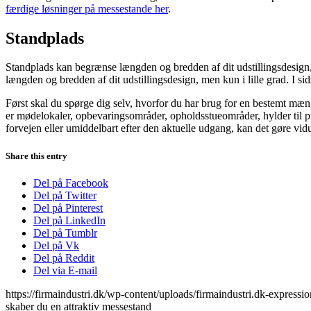
færdige løsninger på messestande her
.
Standplads
Standplads kan begrænse længden og bredden af ​​dit udstillingsdesign,
længden og bredden af ​​dit udstillingsdesign, men kun i lille grad. I s
Først skal du spørge dig selv, hvorfor du har brug for en bestemt mæng
er mødelokaler, opbevaringsområder, opholdsstueområder, hylder til pr
forvejen eller umiddelbart efter den aktuelle udgang, kan det gøre vidu
Share this entry
Del på Facebook
Del på Twitter
Del på Pinterest
Del på LinkedIn
Del på Tumblr
Del på Vk
Del på Reddit
Del via E-mail
https://firmaindustri.dk/wp-content/uploads/firmaindustri.dk-expressi
skaber du en attraktiv messestand