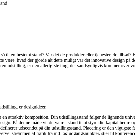
tand
å til en bestemt stand? Var det de produkter eller tjenester, de tilbød? 
tte være, hvad der gjorde alt dette muligt var det innovative design på 
m en udstilling, er den allerførste ting, der sandsynligvis kommer over vo
stilling, er designideer.
 en attraktiv komposition. Din udstillingsstand følger de lignende unive
vdesign. På denne måde vil du være i stand til at styre din kapital bedre
definerer udseendet på din udstillingsstand. Placering er den vigtigste f
ervej strømmen af trafik fra ind- og udgangspunkter, stier til konference