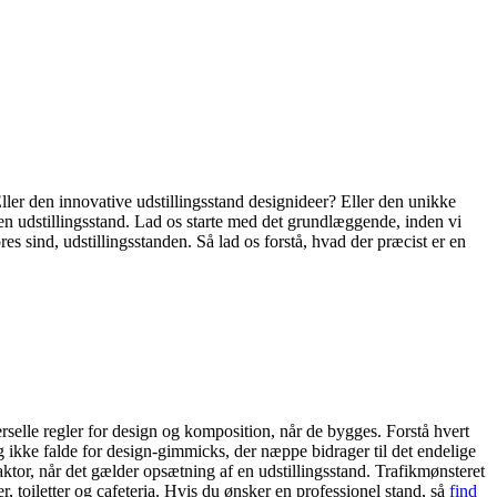
Eller den innovative udstillingsstand designideer? Eller den unikke
den udstillingsstand. Lad os starte med det grundlæggende, inden vi
res sind, udstillingsstanden. Så lad os forstå, hvad der præcist er en
rselle regler for design og komposition, når de bygges. Forstå hvert
 og ikke falde for design-gimmicks, der næppe bidrager til det endelige
aktor, når det gælder opsætning af en udstillingsstand. Trafikmønsteret
r, toiletter og cafeteria. Hvis du ønsker en professionel stand, så
find