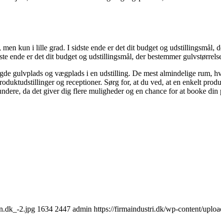
 men kun i lille grad. I sidste ende er det dit budget og udstillingsmål
idste ende er det dit budget og udstillingsmål, der bestemmer gulvstørrels
de gulvplads og vægplads i en udstilling. De mest almindelige rum, hvor 
oduktudstillinger og receptioner. Sørg for, at du ved, at en enkelt pro
ndere, da det giver dig flere muligheder og en chance for at booke din pla
on.dk_-2.jpg
1634
2447
admin
https://firmaindustri.dk/wp-content/uploa