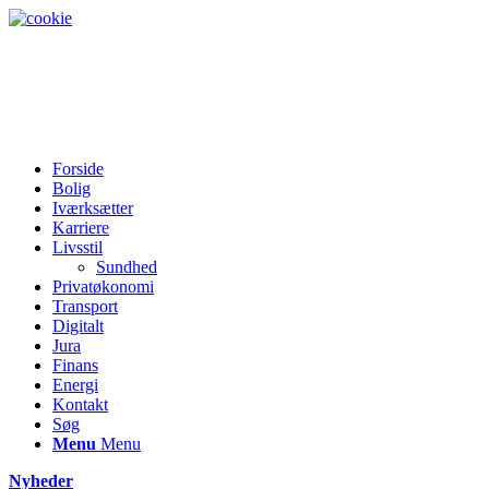
Forside
Bolig
Iværksætter
Karriere
Livsstil
Sundhed
Privatøkonomi
Transport
Digitalt
Jura
Finans
Energi
Kontakt
Søg
Menu
Menu
Nyheder