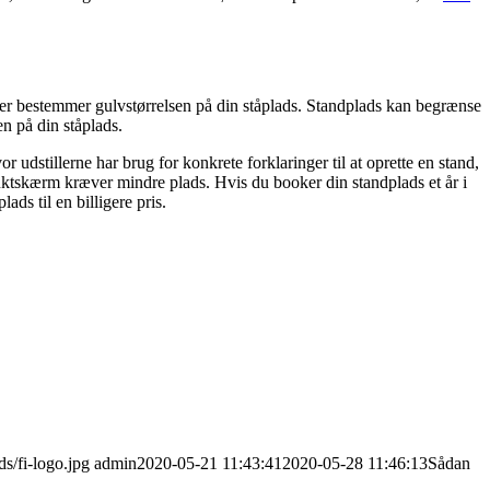
, der bestemmer gulvstørrelsen på din ståplads. Standplads kan begrænse
en på din ståplads.
udstillerne har brug for konkrete forklaringer til at oprette en stand,
duktskærm kræver mindre plads. Hvis du booker din standplads et år i
ds til en billigere pris.
ds/fi-logo.jpg
admin
2020-05-21 11:43:41
2020-05-28 11:46:13
Sådan