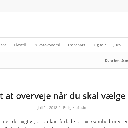
iere
Livsstil
Privatøkonomi
Transport
Digitalt
Jura
Du er her:
Star
gt at overveje når du skal vælge
/
/
juli 24, 2018
i
Bolig
af
admin
en er det vigtigt, at du kan forlade din virksomhed med e