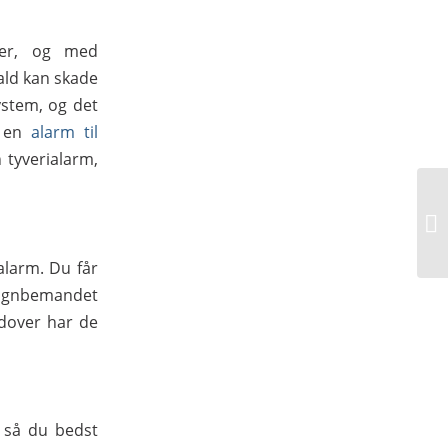
mer, og med
ald kan skade
system, og det
u en
alarm til
 tyverialarm,
larm. Du får
 døgnbemandet
udover har de
 så du bedst