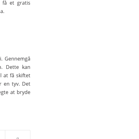
få et gratis
a.
 i. Gennemgå
p. Dette kan
at få skiftet
r en tyv. Det
ægte at bryde