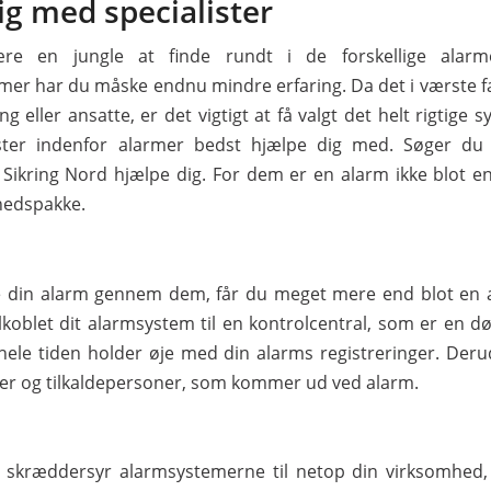
dig med specialister
re en jungle at finde rundt i de forskellige alar
mer har du måske endnu mindre erfaring. Da det i værste f
ng eller ansatte, er det vigtigt at få valgt det helt rigtige 
ister indenfor alarmer bedst hjælpe dig med. Søger d
 Sikring Nord hjælpe dig. For dem er en alarm ikke blot en
hedspakke.
e din alarm gennem dem, får du meget mere end blot en a
lkoblet dit alarmsystem til en kontrolcentral, som er en
 hele tiden holder øje med din alarms registreringer. Der
gter og tilkaldepersoner, som kommer ud ved alarm.
d skræddersyr alarmsystemerne til netop din virksomhed,