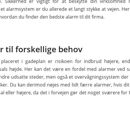
. Sikkerhed er vigtigt for at beskytte din virksomhe
et alarmsystem er du allerede et langt stykke at vejen. Her
 hvordan du finder den bedste alarm til dit firma.
 til forskellige behov
 placeret i gadeplan er risikoen for indbrud højere, en
. sals højde. Her kan det være en fordel med alarmer ved s
ndre udsatte steder, men også et overvågningssystem der 
ker. Du kan derimod nøjes med lidt færre alarmer, hvis dit
 sal eller højere, da det i forvejen gør det noget sværere for