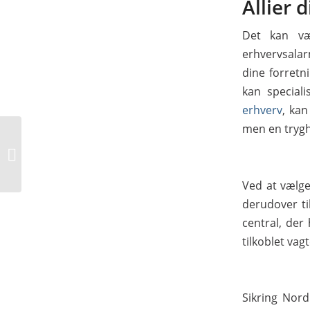
Allier 
Det kan væ
erhvervsalar
dine forretni
kan special
erhverv
, kan
men en tryg
Sådan vælger du den
rigtige foredragsholder
Ved at vælg
derudover ti
central, der
tilkoblet va
Sikring Nor