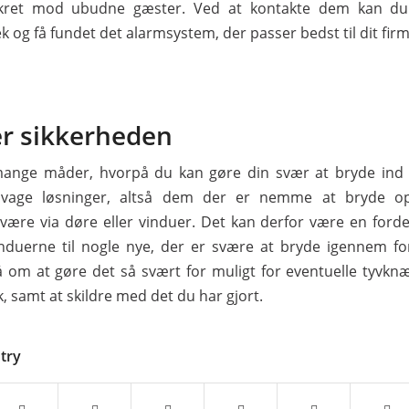
ikret mod ubudne gæster. Ved at kontakte dem kan du 
k og få fundet det alarmsystem, der passer bedst til dit firm
r sikkerheden
mange måder, hvorpå du kan gøre din svær at bryde ind
svage løsninger, altså dem der er nemme at bryde o
være via døre eller vinduer. Det kan derfor være en fordel 
nduerne til nogle nye, der er svære at bryde igennem fo
å om at gøre det så svært for muligt for eventuelle tyvkn
ik, samt at skildre med det du har gjort.
ntry