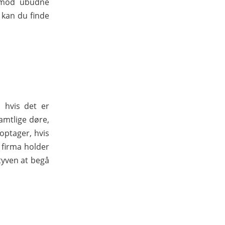
d mod ubudne
 kan du finde
d hvis det er
amtlige døre,
optager, hvis
 firma holder
 tyven at begå