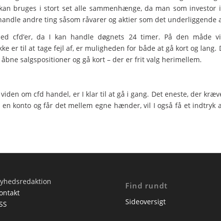
 kan bruges i stort set alle sammenhænge, da man som investor ik
dle andre ting såsom råvarer og aktier som det underliggende ak
med cfd’er, da I kan handle døgnets 24 timer. På den måde vil
 er til at tage fejl af, er muligheden for både at gå kort og lang. D
bne salgspositioner og gå kort – der er frit valg herimellem.
viden om cfd handel, er I klar til at gå i gang. Det eneste, der kræve
 en konto og får det mellem egne hænder, vil I også få et indtryk a
yhedsredaktion
Find rundt
ontakt
Sideoversigt
SS