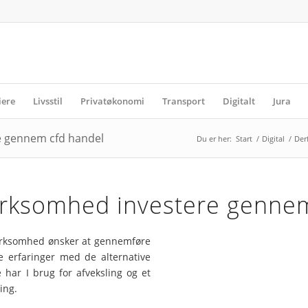
iere
Livsstil
Privatøkonomi
Transport
Digitalt
Jura
re gennem cfd handel
Du er her:
Start
/
Digital
/
Der
virksomhed investere genne
virksomhed ønsker at gennemføre
e erfaringer med de alternative
 har I brug for afveksling og et
ing.