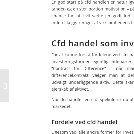
En god start på cfd handlen er naturlig
tanden og en stor portion motivation – p
chance for, at I vil sætte jer godt ind
inden I lægger noget af virksomhedens fo
Cfd handel som in
For at kunne forstå fordelene ved cfd ha
investeringsformen egentlig indebærer. 
”Contract for Difference” – når m
differencekontrakt, vælger man at de
udvalgt underliggende aktiv. Dette ske
Forretningsplan – Kom godt i gang
ejerskab af aktivet.
med din virksomhed
Når du handler en cfd, spekulerer du alt
markedet.
Fordele ved cfd handel
Ligesom ved alle andre former for inves