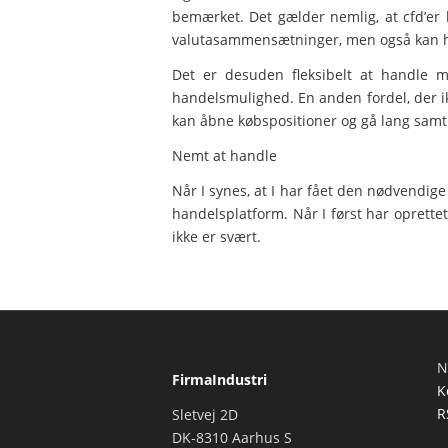
bemærket. Det gælder nemlig, at cfd’er
valutasammensætninger, men også kan han
Det er desuden fleksibelt at handle 
handelsmulighed. En anden fordel, der ikke
kan åbne købspositioner og gå lang samt å
Nemt at handle
Når I synes, at I har fået den nødvendige 
handelsplatform. Når I først har oprettet
ikke er svært.
N
FirmaIndustri
K
R
Sletvej 2D
DK-8310 Aarhus S