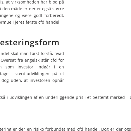
vis, at virksomheden har blod på
å den måde er der er også større
 tingene og være godt forberedt,
rmue i jeres første cfd handel.
vesteringsform
ndel skal man først forstå, hvad
Oversat fra engelsk står cfd for
an som investor indgår i en
ltage i værdiudviklingen på et
r dog uden, at investoren opnår
så i udviklingen af en underliggende pris i et bestemt marked – det
tering er der en risiko forbundet med cfd handel. Dog er der ogs