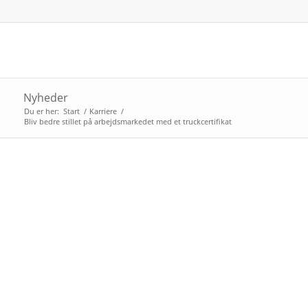
Nyheder
Du er her:
Start
/
Karriere
/
Bliv bedre stillet på arbejdsmarkedet med et truckcertifikat