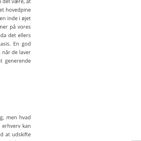
 det være, at
ået hovedpine
en inde i øjet
imer på vores
da det ellers
basis. En god
 når de laver
at generende
ng, men hvad
i erhverv kan
d at udskifte