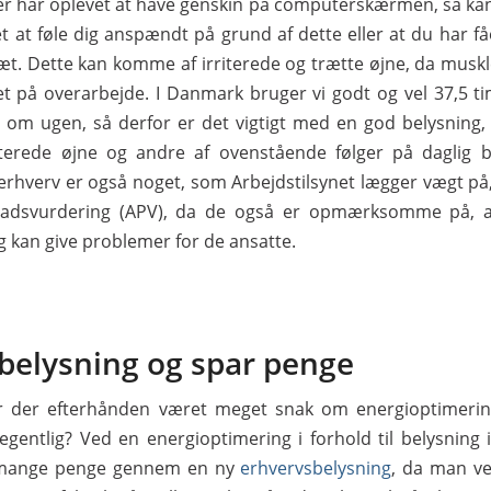
ler har oplevet at have genskin på computerskærmen, så kan
t at føle dig anspændt på grund af dette eller at du har f
ræt. Dette kan komme af irriterede og trætte øjne, da muskl
et på overarbejde. I Danmark bruger vi godt og vel 37,5 t
 om ugen, så derfor er det vigtigt med en god belysning, 
iterede øjne og andre af ovenstående følger på daglig 
l erhverv er også noget, som Arbejdstilsynet lægger vægt på,
ladsvurdering (APV), da de også er opmærksomme på, 
 kan give problemer for de ansatte.
 belysning og spar penge
har der efterhånden været meget snak om energioptimeri
egentlig? Ved en energioptimering i forhold til belysning 
mange penge gennem en ny
erhvervsbelysning
, da man ve