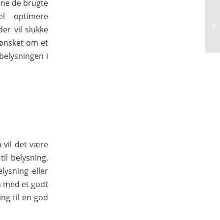
jene de brugte
l optimere
der vil slukke
 ønsket om et
 belysningen i
 vil det være
til belysning.
lysning eller
ma med et godt
ing til en god