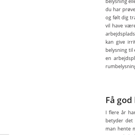
belysning el
du har prøve
og følt dig t
vil have vær
arbejdsplads
kan give irr
belysning ti
en arbejdsp
rumbelysning
Få god
I flere år 
betyder det 
man hente 