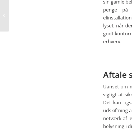
sin gamle bel
Har du brug for
penge på 
nøjagtighed og
elinstallatio
effektivitet i din
produktion?
lyset, når d
godt kontormi
erhverv.
Aftale 
Uanset om ma
vigtigt at si
Det kan også
udskiftning a
netværk af le
belysning i d