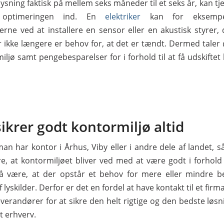
ysning faktisk på mellem seks måneder til et seks år, kan t
optimeringen ind. En
elektriker
kan for eksempe
nerne ved at installere en sensor eller en akustisk styrer, 
er ikke længere er behov for, at det er tændt. Dermed taler
ljø samt pengebesparelser for i forhold til at få udskiftet
sikrer godt kontormiljø altid
n har kontor i Århus, Viby eller i andre dele af landet, så
kre, at kontormiljøet bliver ved med at være godt i forhold 
 være, at der opstår et behov for mere eller mindre be
f lyskilder. Derfor er det en fordel at have kontakt til et fir
verandører for at sikre den helt rigtige og den bedste løsn
it erhverv.