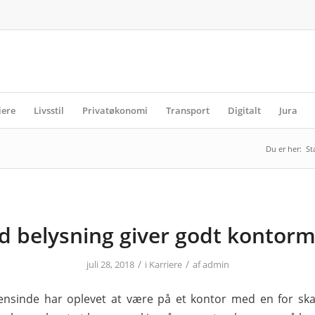
iere
Livsstil
Privatøkonomi
Transport
Digitalt
Jura
Du er her:
St
d belysning giver godt kontormi
/
/
juli 28, 2018
i
Karriere
af
admin
nsinde har oplevet at være på et kontor med en for ska