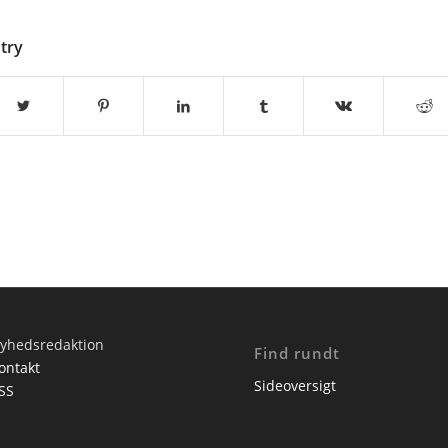
ntry
yhedsredaktion
Find rundt
ontakt
Sideoversigt
SS