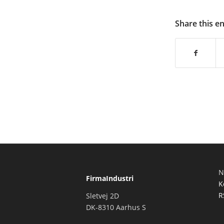
Share this e
N
FirmaIndustri
K
R
Sletvej 2D
DK-8310 Aarhus S