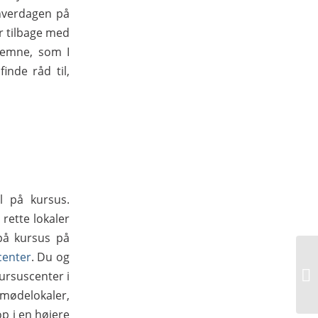
 hverdagen på
er tilbage med
 emne, som I
inde råd til,
l på kursus.
 rette lokaler
 på kursus på
center
. Du og
ursuscenter i
 mødelokaler,
op i en højere