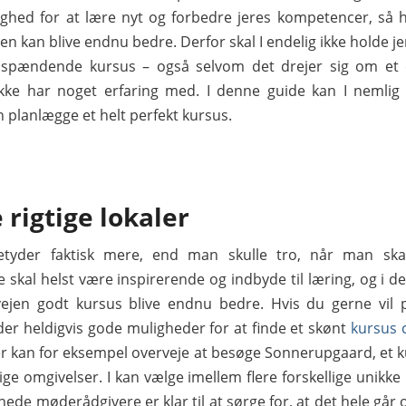
ighed for at lære nyt og forbedre jeres kompetencer, så
n kan blive endnu bedre. Derfor skal I endelig ikke holde j
 spændende kursus – også selvom det drejer sig om et
kke har noget erfaring med. I denne guide kan I nemlig f
 planlægge et helt perfekt kursus.
 rigtige lokaler
etyder faktisk mere, end man skulle tro, når man ska
skal helst være inspirerende og indbyde til læring, og i de
vejen godt kursus blive endnu bedre. Hvis du gerne vil
 der heldigvis gode muligheder for at finde et skønt
kursus 
er kan for eksempel overveje at besøge Sonnerupgaard, et k
ge omgivelser. I kan vælge imellem flere forskellige unikke
de møderådgivere er klar til at sørge for, at det hele går 