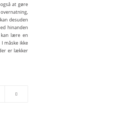
 også at gøre
r overnatning,
t kan desuden
 med hinanden
 kan lære en
I måske ikke
 der er lækker