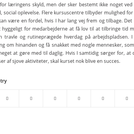
l for læringens skyld, men der sker bestemt ikke noget ved
d, social oplevelse. Flere kursuscentre tilbyder mulighed fo
 kan være en fordel, hvis I har lang vej frem og tilbage. De
t hyggeligt for medarbejderne at få lov til at tilbringe tid
n travle og rutineprægede hverdag på arbejdspladsen. I
ing om hinanden og få snakket med nogle mennesker, som 
eget at gøre med til daglig. Hvis I samtidig sørger for, at
 af sjove aktiviteter, skal kurset nok blive en succes.
ntry