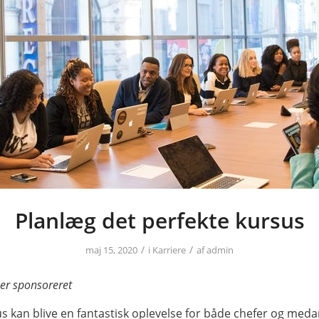
Planlæg det perfekte kursus
/
/
maj 15, 2020
i
Karriere
af
admin
 er sponsoreret
us kan blive en fantastisk oplevelse for både chefer og meda