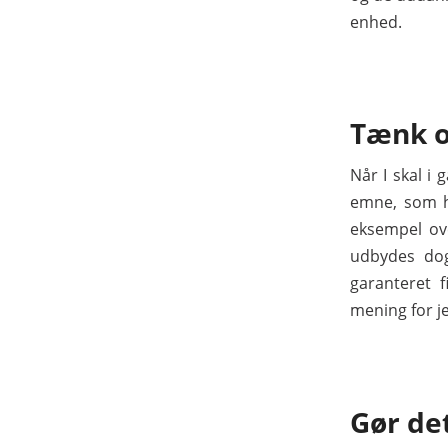
enhed.
Tænk o
Når I skal i 
emne, som ha
eksempel ov
udbydes dog
garanteret 
mening for j
Gør det