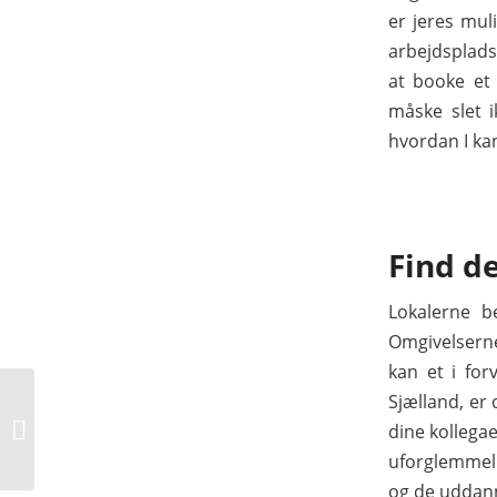
er jeres mul
arbejdspladse
at booke et
måske slet i
hvordan I kan
Find de
Lokalerne b
Omgivelserne 
kan et i for
Sjælland, er
Lær at investere i
fremtidens grønne
dine kollega
firmaer
uforglemmeli
og de uddanne