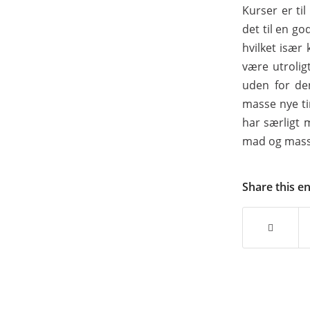
Kurser er ti
det til en go
hvilket især
være utrolig
uden for de
masse nye t
har særligt m
mad og masser
Share this e