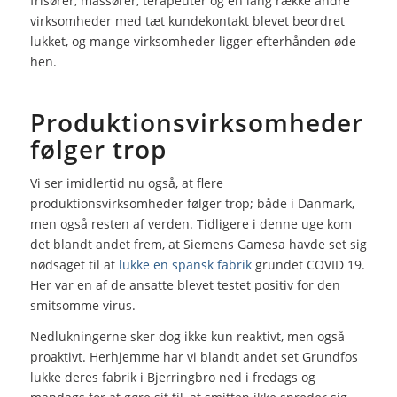
frisører, massører, terapeuter og en lang række andre
virksomheder med tæt kundekontakt blevet beordret
lukket, og mange virksomheder ligger efterhånden øde
hen.
Produktionsvirksomheder
følger trop
Vi ser imidlertid nu også, at flere
produktionsvirksomheder følger trop; både i Danmark,
men også resten af verden. Tidligere i denne uge kom
det blandt andet frem, at Siemens Gamesa havde set sig
nødsaget til at
lukke en spansk fabrik
grundet COVID 19.
Her var en af de ansatte blevet testet positiv for den
smitsomme virus.
Nedlukningerne sker dog ikke kun reaktivt, men også
proaktivt. Herhjemme har vi blandt andet set Grundfos
lukke deres fabrik i Bjerringbro ned i fredags og