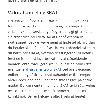
lave hurtige salg gang på gang.
Valutahandel og SKAT
Det kan være forvirrende, når det handler om SKAT i
forbindelse med valutahandel – og for mange kan det
virke direkte uoverskueligt. Dog er det vigtigt, at sætte
sig ordentligt ind i dette for at undgå eventuelle
skattesmæk! Det kan være nemt at finde ud af, hvordan
du betaler skat af dine afkast fra valutahandel, så snart
du har fundet ud af, hvordan det fungerer. Du betaler
først og fremmest lagerbeskatning af pågældende
handelskonto. Yderligere skal du huske at indberette
eventuelle
afkast eller tab til SKAT
ved årets udgang.
Indberetning af skat ved valutahandel er ikke meget
anderledes, end når vi har med skat at gøre på andre
måder. Du kan nemt ringe ind til SKAT og få rådgivning,
hvis du er bange for ikke at få indberettet din skat
korrekt nok. Der er heldigvis altid hjælp at hente!